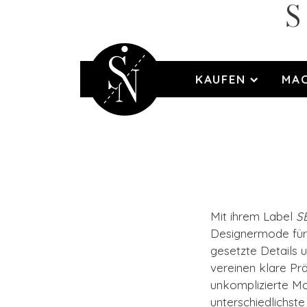
S
KAUFEN
MA
Mit ihrem Label
S
Designermode für 
gesetzte Details 
vereinen klare Pr
unkomplizierte Mo
unterschiedlichste