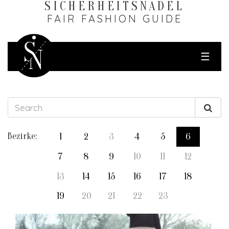
SICHERHEITS­NADEL
FAIR FASHION GUIDE
☰
Bezirke:
1
2
3
4
5
6
7
8
9
10
11
12
13
14
15
16
17
18
19
20
21
22
23