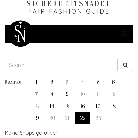
SICHERHEITS­NADEL
FAIR FASHION GUIDE
☰
Bezirke:
1
2
3
4
5
6
7
8
9
10
11
12
13
14
15
16
17
18
19
20
21
22
23
Keine Shops gefunden.