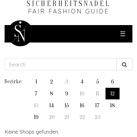
SICHERHEITS­NADEL
FAIR FASHION GUIDE
☰
Bezirke:
1
2
3
4
5
6
7
8
9
10
11
12
13
14
15
16
17
18
19
20
21
22
23
Keine Shops gefunden.