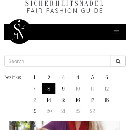
SICHERHEITS­NADEL
FAIR FASHION GUIDE
☰
Bezirke:
1
2
3
4
5
6
7
8
9
10
11
12
13
14
15
16
17
18
19
20
21
22
23