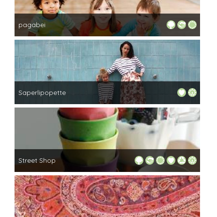
More...
pagabei
Das Wiener Label pagabei steht für schadstofffreie
Kleidung aus 100% Bio-Baumwolle für Kinder von 0–10
Jahren. Die Kollektion besteht aus Bodys, Unterwäsche,
More...
T-Shirts,...
Saperlipopette
"Zurück zu den Wurzeln" lautet das Motto von
SAPERLIPOPETTE. Im Mittelpunkt stehen weibliche
Kollektionen, die sowohl romantisch als auch burschikos
More...
sind. Der...
Street Shop
Der Shop ist eine großartige Kooperation dreier
einzigartiger Labels und die wunderbare Geschichte der
seit Jahren präsenten Onlineshops die nun 2015 vereint
More...
offline...