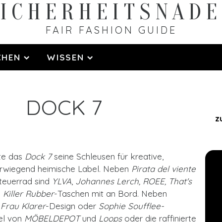
ICHERHEITS­NAD
FAIR FASHION GUIDE
CHEN
WISSEN
DOCK 7
z
ete das
Dock 7
seine Schleusen für kreative,
orwiegend heimische Label. Neben
Pirata del viente
teuerrad sind
YLVA
,
Johannes Lerch, ROEE, That's
d
Killer Rubber
-Taschen mit an Bord. Neben
h
Frau Klarer
-Design oder
Sophie Soufflee-
el von
MÖBELDEPOT
und
Loops
oder die raffinierte