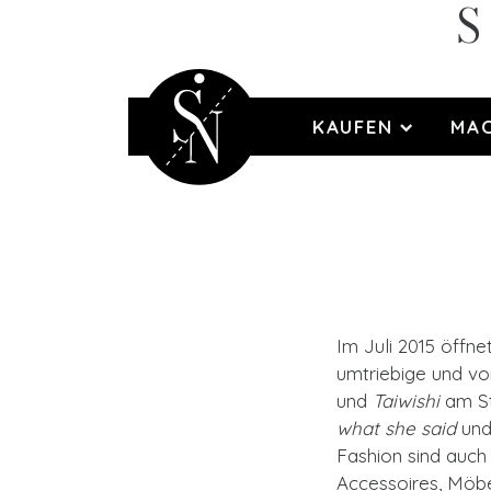
S
KAUFEN
MA
Im Juli 2015 öffn
umtriebige und v
und
Taiwishi
am S
what she said
un
Fashion sind auc
Accessoires, Möb