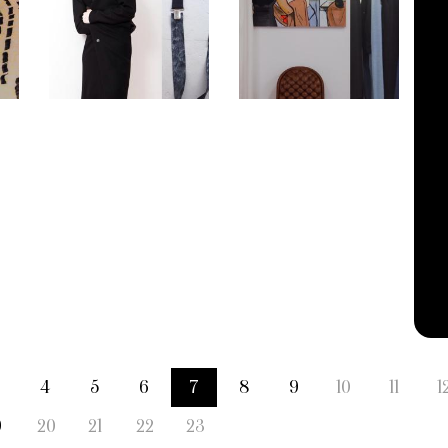
4
5
6
7
8
9
10
11
1
9
20
21
22
23