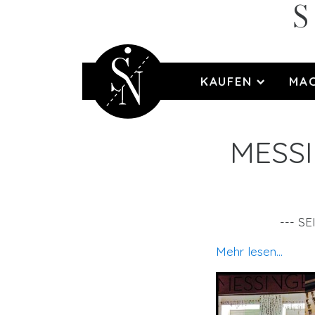
S
KAUFEN
MA
MESS
--- S
Mehr lesen...