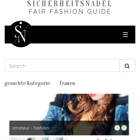
SICHERHEITS­NADEL
FAIR FASHION GUIDE
☰
gesuchte Kategorie:
Frauen
amateur - fashion